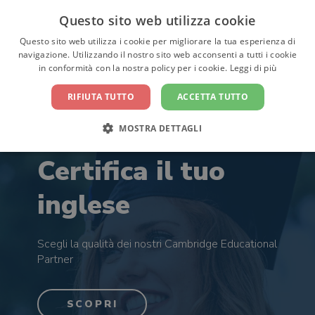
Questo sito web utilizza cookie
CONTATTACI
Questo sito web utilizza i cookie per migliorare la tua esperienza di
navigazione. Utilizzando il nostro sito web acconsenti a tutti i cookie
in conformità con la nostra policy per i cookie.
Leggi di più
RIFIUTA TUTTO
ACCETTA TUTTO
MOSTRA DETTAGLI
Certifica il tuo
inglese
Scegli la qualità dei nostri Cambridge Educational
Partner
SCOPRI