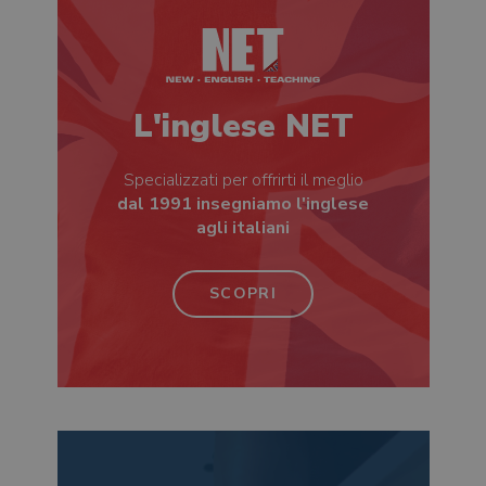
L'inglese NET
Specializzati per offrirti il meglio
dal 1991 insegniamo l'inglese
agli italiani
SCOPRI