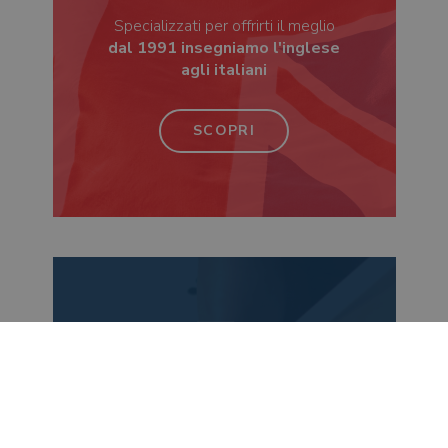
Specializzati per offrirti il meglio
dal 1991 insegniamo l'inglese
agli italiani
SCOPRI
Vuoi conoscere il
tuo livello di