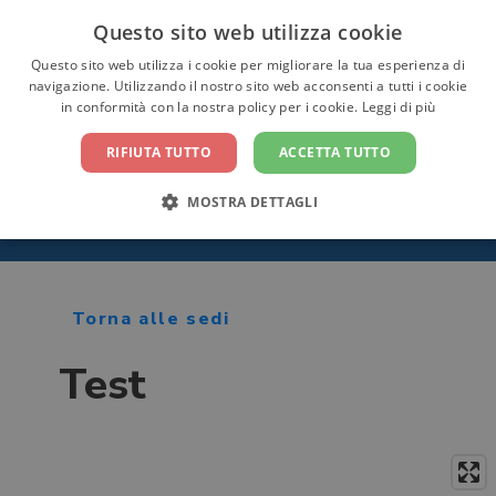
Questo sito web utilizza cookie
CONTATTACI
Questo sito web utilizza i cookie per migliorare la tua esperienza di
navigazione. Utilizzando il nostro sito web acconsenti a tutti i cookie
in conformità con la nostra policy per i cookie.
Leggi di più
RIFIUTA TUTTO
ACCETTA TUTTO
MOSTRA DETTAGLI
Home
/ Sedi
Torna alle sedi
Test