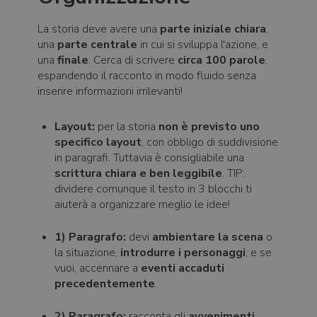
La storia deve avere una
parte iniziale chiara
,
una
parte centrale
in cui si sviluppa l'azione, e
una
finale
. Cerca di scrivere
circa 100 parole
,
espandendo il racconto in modo fluido senza
inserire informazioni irrilevanti!
Layout:
per la storia
non è previsto uno
specifico layout
, con obbligo di suddivisione
in paragrafi. Tuttavia è consigliabile una
scrittura chiara e ben leggibile
. TIP:
dividere comunque il testo in 3 blocchi ti
aiuterà a organizzare meglio le idee!
1) Paragrafo:
devi
ambientare la scena
o
la situazione,
introdurre i personaggi
, e se
vuoi, accennare a
eventi accaduti
precedentemente
.
2) Paragrafo:
racconta gli
avvenimenti