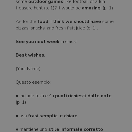
some
outdoor games
like football or a fun
treasure hunt (p. 1)? It would be
amazing
! (p. 1)
As for the
food
,
I think we should have
some
pizzas, snacks, and fresh fruit juice (p. 1).
See you next week
in class!
Best wishes
,
(Your Name)
Questo esempio:
● include tutti e 4 i
punti richiesti dalle note
(p. 1)
● usa
frasi semplici e chiare
● mantiene uno
stile informale corretto