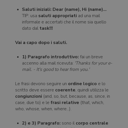
Saluti iniziali:
Dear (name), Hi (name)...
TIP: usa
saluti appropriati
ad una mail
informale e accertati che il nome sia quello
dato dal
task!!!
Vai a capo dopo i saluti.
1) Paragrafo introduttivo:
fai un breve
accenno alla mail ricevuta:
'Thanks for your e-
mail. - It's good to hear from you.'
Le frasi devono seguire un
ordine logico
e lo
scritto deve essere
coerente
, quindi utilizza le
congiunzioni
(and, so, but, because, as, since, in
case, due to) e le
frasi relative
(that, which,
who, whose, when, where...).
2) e 3) Paragrafo:
sono il
corpo centrale