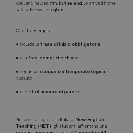
well and helped him.
In the end
, Jo arrived home
safely. He was so
glad
!
Questo esempio:
● include la
frase di inizio obbligatoria
● usa
frasi semplici e chiare
● segue una
sequenza temporale logica
al
passato
● rispetta il
numero di parole
Nei corsi di inglese in Italia di
New English
Teaching (NET)
, gli studenti affrontano una
preparazione mirata
per il
Cambridge B1