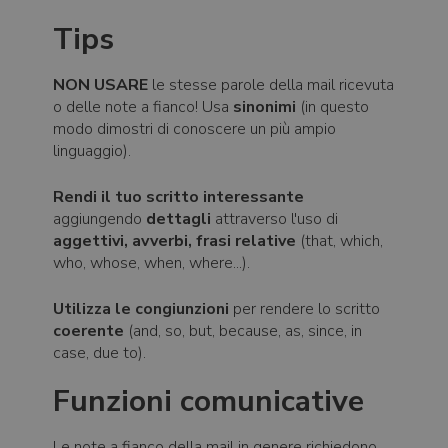
Tips
NON USARE
le stesse parole della mail ricevuta
o delle note a fianco! Usa
sinonimi
(in questo
modo dimostri di conoscere un più ampio
linguaggio).
Rendi il tuo scritto interessante
aggiungendo
dettagli
attraverso l'uso di
aggettivi, avverbi, frasi relative
(that, which,
who, whose, when, where...).
Utilizza le congiunzioni
per rendere lo scritto
coerente
(and, so, but, because, as, since, in
case, due to).
Funzioni comunicative
Le note a fianco della mail in genere richiedono