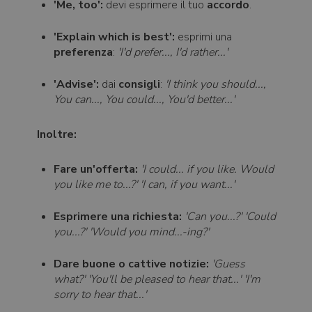
'Me, too':
devi esprimere il tuo
accordo
.
'Explain which is best':
esprimi una
preferenza
:
'I'd prefer..., I'd rather...'
'Advise':
dai
consigli
:
'I think you should...,
You can..., You could..., You'd better...'
Inoltre:
Fare un'offerta:
'I could... if you like. Would
you like me to...?' 'I can, if you want...'
Esprimere una richiesta:
'Can you...?' 'Could
you...?' 'Would you mind...-ing?'
Dare buone o cattive notizie:
'Guess
what?' 'You'll be pleased to hear that...' 'I'm
sorry to hear that...'