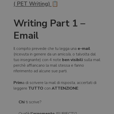
( PET Writing)
📋
Writing Part 1 –
Email
Il compito prevede che tu legga una
e-mail
(ricevuta in genere da un amico/a, o talvolta dal
tuo insegnante) con 4 note
ben visibili
sulla mail
perchè affiancano la mail stessa e fanno
riferimento ad alcune sue parti.
Prim
a di scrivere la mail di risposta, accertati di
leggere
TUTTO
con
ATTENZIONE
:
Chi
ti scrive?
Qual'è
l'argomento
(SUBJECT)?