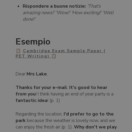
Rispondere a buone notizie:
'That's
amazing news!' 'Wow!' 'How exciting!' 'Well
done!'
Esempio
📋
Cambridge Exam Sample Paper (
PET Writing)
📋
Dear
Mrs Lake
,
Thanks for your e-mail
.
It's good to hear
from you
! I think having an end of year party is a
fantastic idea
! (p. 1)
Regarding the location,
I'd prefer to go to the
park
because the weather is lovely now, and we
can enjoy the fresh air (p. 1).
Why don't we play