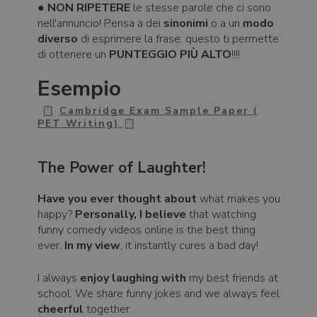
●
NON RIPETERE
le stesse parole che ci sono
nell'annuncio! Pensa a dei
sinonimi
o a un
modo
diverso
di esprimere la frase: questo ti permette
di ottenere un
PUNTEGGIO PIÙ ALTO
!!!!
Esempio
📋
Cambridge Exam Sample Paper (
PET Writing)
📋
The Power of Laughter!
Have you ever thought about
what makes you
happy?
Personally, I believe
that watching
funny comedy videos online is the best thing
ever.
In my view
, it instantly cures a bad day!
I always
enjoy laughing with
my best friends at
school. We share funny jokes and we always feel
cheerful
together.