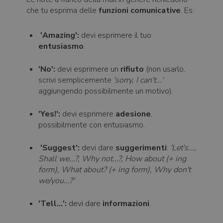
che tu esprima delle
funzioni comunicative
. Es:
'Amazing':
devi esprimere il tuo
entusiasmo
.
'No':
devi esprimere un
rifiuto
(non usarlo,
scrivi semplicemente
'sorry, I can't...'
aggiungendo possibilmente un motivo).
'Yes!':
devi esprimere
adesione
,
possibilmente con entusiasmo.
'Suggest':
devi dare
suggerimenti
:
'Let's...,
Shall we...?, Why not...?, How about (+ ing
form), What about? (+ ing form), Why don't
we/you...?'
'Tell...':
devi dare
informazioni
.