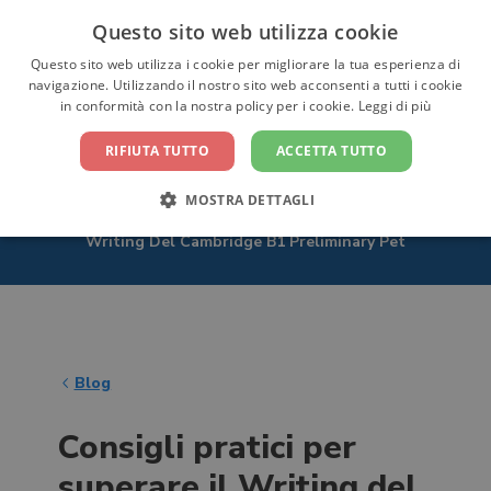
Questo sito web utilizza cookie
CONTATTACI
Questo sito web utilizza i cookie per migliorare la tua esperienza di
navigazione. Utilizzando il nostro sito web acconsenti a tutti i cookie
in conformità con la nostra policy per i cookie.
Leggi di più
RIFIUTA TUTTO
ACCETTA TUTTO
MOSTRA DETTAGLI
Home
/ Blog
/ Consigli Pratici Per Superare Il
Writing Del Cambridge B1 Preliminary Pet
Blog
Consigli pratici per
superare il Writing del