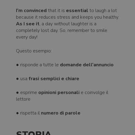
I’m convinced
that it is
essential
to laugh a lot
because it reduces stress and keeps you healthy.
As I see it
, a day without laughter is a
completely lost day. So, remember to smile
every day!
Questo esempio:
● risponde a tutte le
domande dell'annuncio
● usa
frasi semplici e chiare
● esprime
opinioni personali
e coinvolge il
lettore
● rispetta il
numero di parole
STORIA