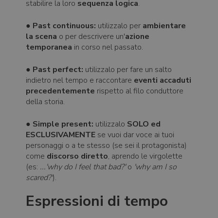
stabilire la loro
sequenza logica
.
●
Past continuous:
utilizzalo per
ambientare
la scena
o per descrivere un'
azione
temporanea
in corso nel passato.
●
Past perfect:
utilizzalo per fare un salto
indietro nel tempo e raccontare
eventi accaduti
precedentemente
rispetto al filo conduttore
della storia.
●
Simple present:
utilizzalo
SOLO ed
ESCLUSIVAMENTE
se vuoi dar voce ai tuoi
personaggi o a te stesso (se sei il protagonista)
come
discorso diretto
, aprendo le virgolette
(es:
...'why do I feel that bad?'
o
'why am I so
scared?'
).
Espressioni di tempo