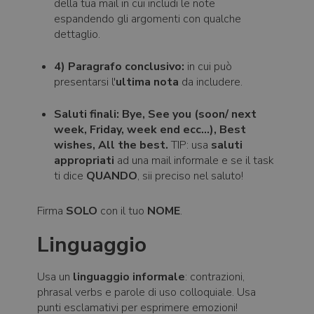
della tua mail in cui includi le note
espandendo gli argomenti con qualche
dettaglio.
4) Paragrafo conclusivo:
in cui può
presentarsi l'
ultima nota
da includere.
Saluti finali:
Bye, See you (soon/ next
week, Friday, week end ecc...), Best
wishes, All the best.
TIP: usa
saluti
appropriati
ad una mail informale e se il task
ti dice
QUANDO
, sii preciso nel saluto!
Firma
SOLO
con il tuo
NOME
.
Linguaggio
Usa un
linguaggio informale
: contrazioni,
phrasal verbs e parole di uso colloquiale. Usa
punti esclamativi per esprimere emozioni!