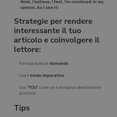
think, I believe, I feel, I'm convinced, In my
opinion, As I see it
).
Strategie per rendere
interessante il tuo
articolo e coinvolgere il
lettore:
Formula qualche
domanda
.
Usa il
modo imperativo
.
Usa
'YOU'
come se ti rivolgessi direttamente
al lettore.
Tips