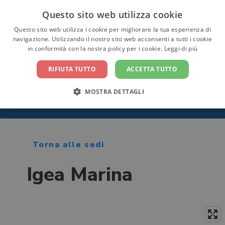
Questo sito web utilizza cookie
CONTATTACI
Questo sito web utilizza i cookie per migliorare la tua esperienza di
navigazione. Utilizzando il nostro sito web acconsenti a tutti i cookie
in conformità con la nostra policy per i cookie.
Leggi di più
RIFIUTA TUTTO
ACCETTA TUTTO
MOSTRA DETTAGLI
Home
/ Sedi
Torna alle sedi
Igea Marina