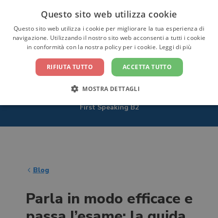
Questo sito web utilizza cookie
CONTATTACI
Questo sito web utilizza i cookie per migliorare la tua esperienza di
navigazione. Utilizzando il nostro sito web acconsenti a tutti i cookie
in conformità con la nostra policy per i cookie.
Leggi di più
RIFIUTA TUTTO
ACCETTA TUTTO
MOSTRA DETTAGLI
Home
/ Blog
/ Suggerimenti Per Esame Cambridge
First Speaking B2
Blog
Parla in modo efficace e
passa l’esame: la guida