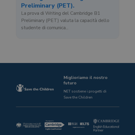
Preliminary (PET).
La prova di Writing del Cambridge B1
Preliminary (PET) valuta la capacità dello
studente di comunica...
Miglioriamo il nostro
futuro
NET sostiene i progetti
di
Save the Children