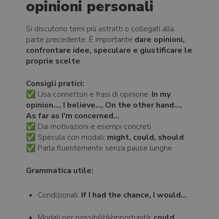
opinioni personali
Si discutono temi più astratti o collegati alla
parte precedente. È importante
dare opinioni,
confrontare idee, speculare e giustificare le
proprie scelte
.
Consigli pratici:
✅ Usa connettori e frasi di opinione:
In my
opinion…, I believe…, On the other hand…,
As far as I’m concerned…
✅ Dai motivazioni e esempi concreti
✅ Specula con modali:
might, could, should
✅ Parla fluentemente senza pause lunghe
Grammatica utile:
Condizionali:
If I had the chance, I would…
Modali per possibilità/opportunità:
could,