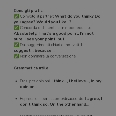
Consigli pratici:
✅ Coinvolgi il partner:
What do you think? Do
you agree? Would you like…?
✅ Concorda o dissentisci in modo educato:
Absolutely, That’s a good point, I’m not
sure, I see your point, but…
✅ Dai suggerimenti chiari e motivati:
I
suggest… because…
✅ Non dominare la conversazione
Grammatica utile:
Frasi per opinioni:
I think…, I believe…, In my
opinion…
Espressioni per accordo/disaccordo:
I agree, I
don’t think so, On the other hand…